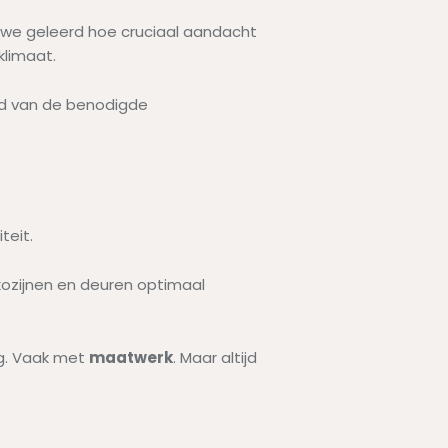
n we geleerd hoe cruciaal aandacht
klimaat.
eld van de benodigde
teit.
kozijnen en deuren optimaal
ng. Vaak met
maatwerk
. Maar altijd