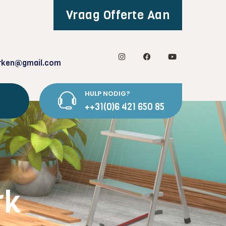
Vraag Offerte Aan
rken@gmail.com
HULP NODIG?
++31(0)6 421 650 85
rk