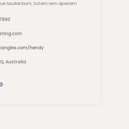
ue laudantium, totam rem aperiam
7890
sting.com
hkangles.com/hendy
Q, Australia