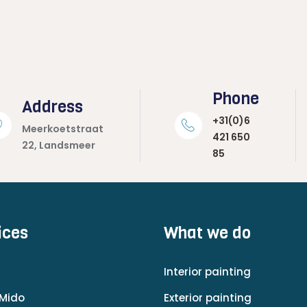
Phone
Address
+31(0)6
Meerkoetstraat
421 650
22, Landsmeer
85
ices
What we do
Interior painting
Mido
Exterior painting