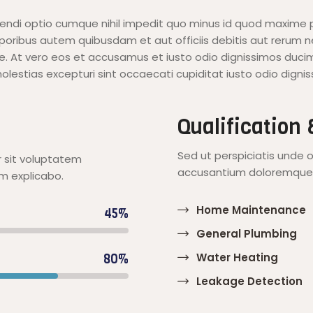
gendi optio cumque nihil impedit quo minus id quod maxime
oribus autem quibusdam et aut officiis debitis aut rerum n
. At vero eos et accusamus et iusto odio dignissimos ducim
olestias excepturi sint occaecati cupiditat iusto odio digni
Qualification
Sed ut perspiciatis unde 
r sit voluptatem
accusantium doloremque 
m explicabo.
Home Maintenance
45%
General Plumbing
Water Heating
80%
Leakage Detection