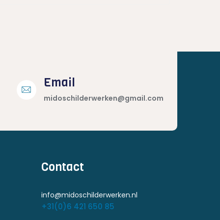
Email
midoschilderwerken@gmail.com
Contact
info@midoschilderwerken.nl
+31(0)6 421 650 85