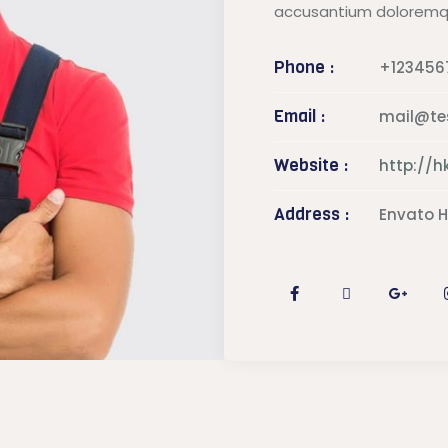
accusantium doloremq
Phone :
+123456
Email :
mail@te
Website :
http://
Address :
Envato H