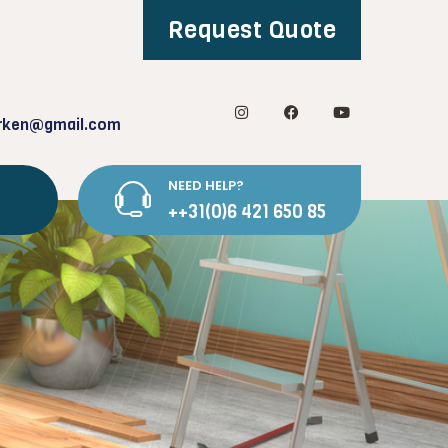
Request Quote
rken@gmail.com
NEED HELP?
++31(0)6 421 650 85