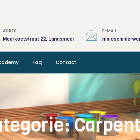
ADRES
E-MAIL
Meerkoetstraat 22, Landsmeer
midoschilderwe
cademy
Faq
Contact
ategorie:
Carpent