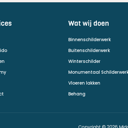
ices
Wat wij doen
Binnenschilderwerk
ido
Buitenschilderwerk
en
Winterschilder
emy
Monumentaal Schilderwer
Vloeren lakken
ct
Behang
Copyright © 2026 Mid