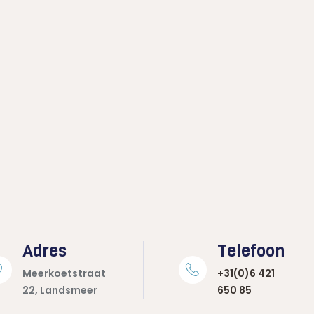
Adres
Telefoon
Meerkoetstraat
+31(0)6 421
22, Landsmeer
650 85