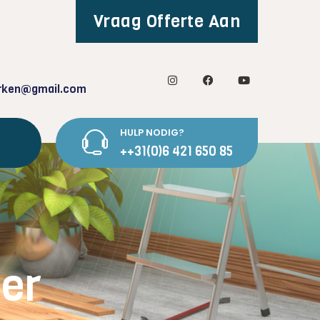
Vraag Offerte Aan
rken@gmail.com
HULP NODIG?
++31(0)6 421 650 85
er