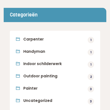
Categorieën
Carpenter
1
Handyman
1
Indoor schilderwerk
1
Outdoor painting
2
Painter
3
Uncategorized
3