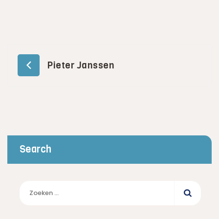
Bericht
Pieter Janssen
navigatie
Search
Zoeken
naar: